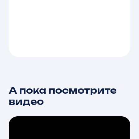
А пока посмотрите
видео
Как разводят арендаторов на
деньги: юрист про договор аренды
нежилого помещения