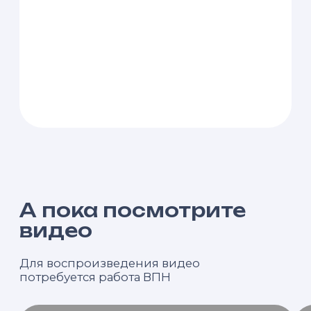
А пока посмотрите
видео
Для воспроизведения видео
потребуется работа ВПН
Главный инструмент защиты ваших
Какие акции могут и
государства? ДЕПР
активов: ЛИЧНЫЕ ФОНДЫ 2025
работает и кто в зон